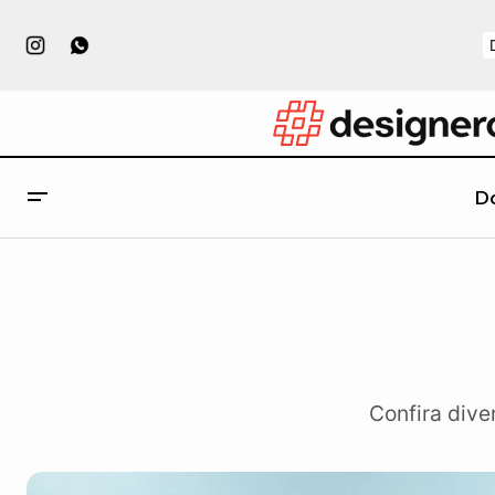
D
Confira dive