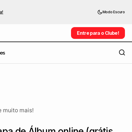
a!
Modo Escuro
Entre para o Clube!
Entre para o Clube!
es
e muito mais!
pa de Álbum online (grátis