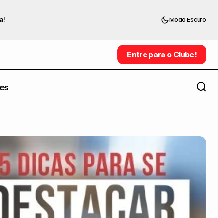
a!
Modo Escuro
Entre para o Clube!
Entre para o Clube!
es
17 ilustradores e muita nostalgia em
Street Fighter: Brazilian Tribute