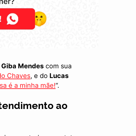
e
Giba Mendes
com sua
ado Chaves
, e do
Lucas
sa é a minha mãe!
“.
atendimento ao