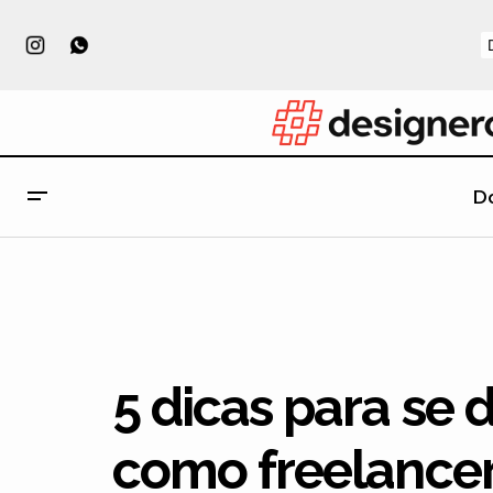
D
As incríveis ilustrações de Andrew
Kolb
5 dicas para se 
como freelance