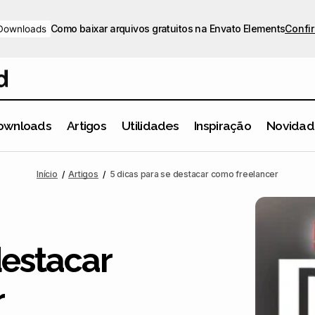
Como baixar arquivos gratuitos na Envato Elements
Confir
Downloads
ownloads
Artigos
Utilidades
Inspiração
Novidad
5 dicas para se destacar como freelancer
Artigos
Design
Início
Artigos
5 dicas para se destacar como freelancer
destacar
r