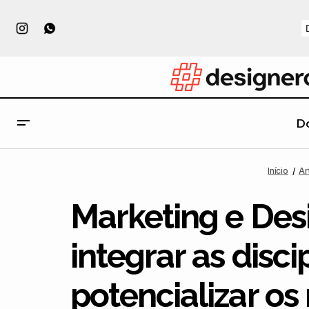
D
O jogo de cartas UNO ganha versão
minimalista no projeto conceitual do
Artigos
Design
Início
Ar
designer Warleson Oliveira
Marketing e Des
integrar as disci
potencializar os