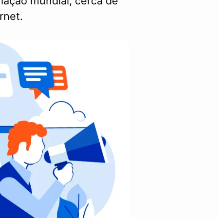
lação mundial, cerca de
rnet.