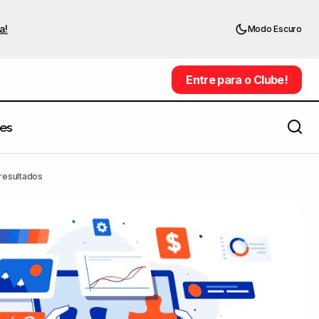
a!
Modo Escuro
Entre para o Clube!
Entre para o Clube!
es
3 conceitos de redesign de logotipos
zar os resultados
famosos que chamaram nossa
 resultados
atenção - Parte 2