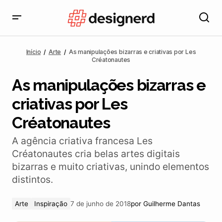
As manipulações bizarras e criativas por Les
Créatonautes
Início
Arte
As manipulações bizarras e criativas por Les
Créatonautes
As manipulações bizarras e
criativas por Les
Créatonautes
A agência criativa francesa Les
Créatonautes cria belas artes digitais
bizarras e muito criativas, unindo elementos
distintos.
Arte
Inspiração
7 de junho de 2018
por
Guilherme Dantas