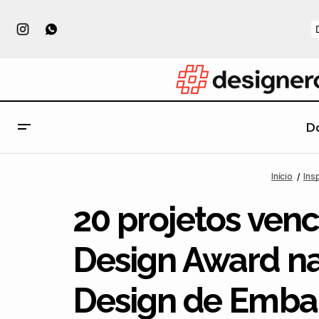
D
Fontes Góticas: 22 opções gratuitas e
Design
Inspiraçã
Início
Ins
premium para download
20 projetos venc
Design Award na
Design de Emb