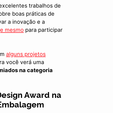
excelentes trabalhos de
obre boas práticas de
var a inovação e a
oje mesmo
para participar
com
alguns projetos
ora você verá uma
miados na categoria
Design Award na
e Embalagem