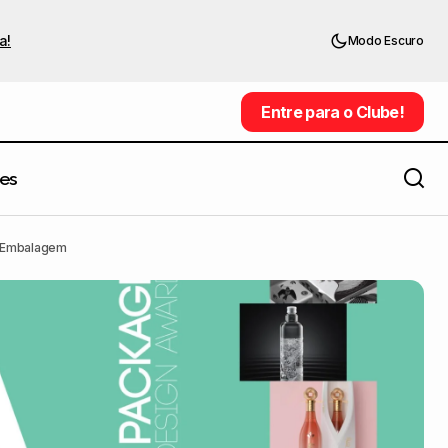
a!
Modo Escuro
Entre para o Clube!
Entre para o Clube!
es
Record apresenta nova Identidade
sign de Embalagem
Visual, em comemoração aos seus 70
e Embalagem
anos