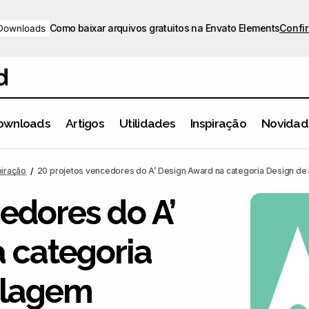
Como baixar arquivos gratuitos na Envato Elements
Confir
Downloads
ownloads
Artigos
Utilidades
Inspiração
Novidad
20 projetos vencedores do A’ Design Award na categoria De
o
piração
20 projetos vencedores do A’ Design Award na categoria Design d
edores do A’
 categoria
alagem