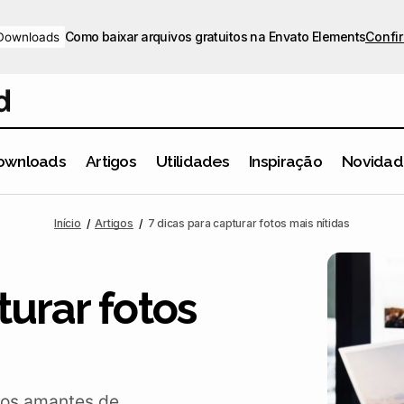
Como baixar arquivos gratuitos na Envato Elements
Confir
Downloads
ownloads
Artigos
Utilidades
Inspiração
Novidad
7 dicas para capturar fotos mais nítid
Artigos
Dicas de Fotografia
Início
Artigos
7 dicas para capturar fotos mais nítidas
turar fotos
 os amantes de