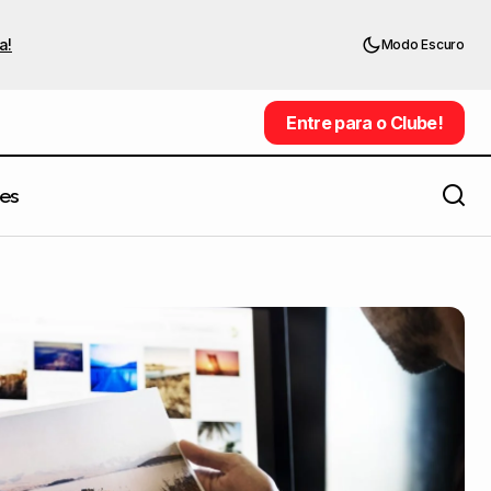
a!
Modo Escuro
Entre para o Clube!
Entre para o Clube!
es
Ele ama trocadilhos visuais e cria
as
ilustrações misturando referências da
cultura pop