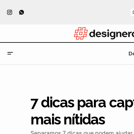
D
Os primeiros passos para quem
deseja ter uma loja virtual
7 dicas para cap
mais nítidas
Separamos 7 dicas que podem ajudar