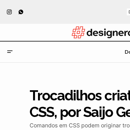
D
E se pokémons fossem marcas
corporativas?
Trocadilhos cria
CSS, por Saijo 
Comandos em CSS podem originar troca