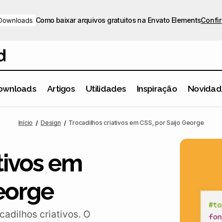
Como baixar arquivos gratuitos na Envato Elements
Confir
Downloads
ownloads
Artigos
Utilidades
Inspiração
Novidad
Trocadilhos criativos em CSS, por Saijo Geor
Design
Inspiração
Início
Design
Trocadilhos criativos em CSS, por Saijo George
tivos em
George
dilhos criativos. O