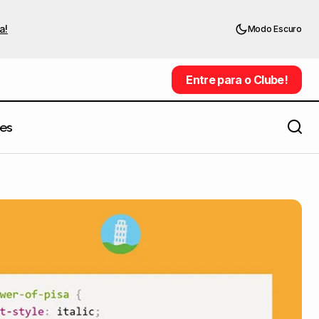
a!
Modo Escuro
Entre para o Clube!
Entre para o Clube!
es
Como fazer a sombra estilo flat design
ge
no Photoshop