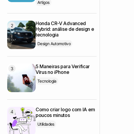
Artigos
Honda CR-V Advanced
Hybrid: análise de design e
tecnologia
Design Automotivo
5 Maneiras para Verificar
Vírus no iPhone
Tecnologia
Como criar logo com IA em
poucos minutos
Utilidades