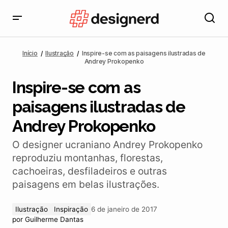
Inspire-se com as paisagens ilustradas de Andrey
Prokopenko
Início
Ilustração
Inspire-se com as paisagens ilustradas de
Andrey Prokopenko
Inspire-se com as
paisagens ilustradas de
Andrey Prokopenko
O designer ucraniano Andrey Prokopenko
reproduziu montanhas, florestas,
cachoeiras, desfiladeiros e outras
paisagens em belas ilustrações.
Ilustração
Inspiração
6 de janeiro de 2017
por
Guilherme Dantas