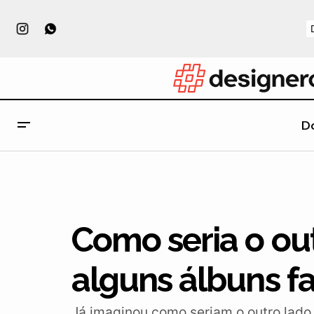
D
7 curiosidades sobre o Vermelho
A
Como seria o ou
alguns álbuns 
Já imaginou como seriam o outro lado