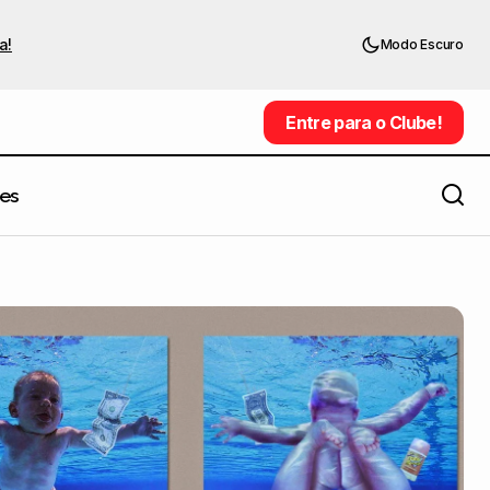
a!
Modo Escuro
Entre para o Clube!
Entre para o Clube!
es
s?
Planejamento: a arte de fazer dar certo