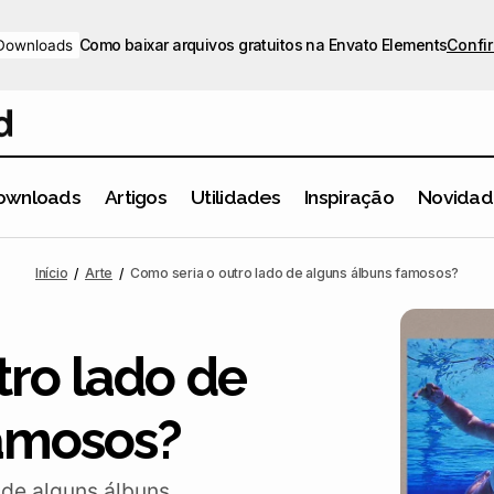
Como baixar arquivos gratuitos na Envato Elements
Confir
Downloads
ownloads
Artigos
Utilidades
Inspiração
Novidad
Como seria o outro lado de alguns álbuns famoso
rte
Inspiração
Início
Arte
Como seria o outro lado de alguns álbuns famosos?
tro lado de
famosos?
 de alguns álbuns