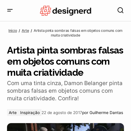
Artista pinta sombras falsas em objetos comuns com
muita criatividade
Início
Arte
Artista pinta sombras falsas em objetos comuns com
muita criatividade
Artista pinta sombras falsas
em objetos comuns com
muita criatividade
Com uma tinta cinza, Damon Belanger pinta
sombras falsas em objetos comuns com
muita criatividade. Confira!
Arte
Inspiração
22 de agosto de 2017
por
Guilherme Dantas