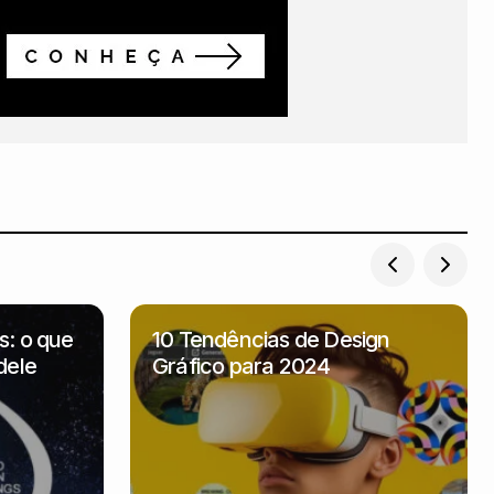
ido xD
s: o que
10 Tendências de Design
dele
Gráfico para 2024
inspiração sempre esta muito ligado ao
sim sem “compromisso”(se rolar algo,