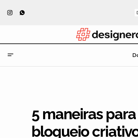
D
25 famílias de ícones para download
5 maneiras para
bloqueio criativ