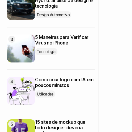
Hybrid: análise de design e
tecnologia
Design Automotivo
5 Maneiras para Verificar
Vírus no iPhone
Tecnologia
Como criar logo com IA em
poucos minutos
Utilidades
15 sites de mockup que
todo designer deveria