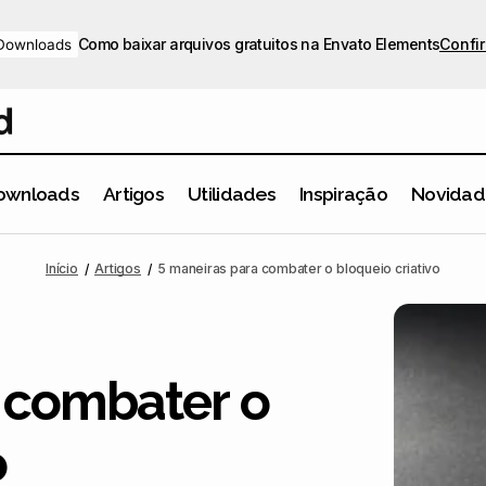
Como baixar arquivos gratuitos na Envato Elements
Confir
Downloads
ownloads
Artigos
Utilidades
Inspiração
Novidad
5 maneiras para combater o bloqueio criativo
Artigos
Design
Início
Artigos
5 maneiras para combater o bloqueio criativo
 combater o
o