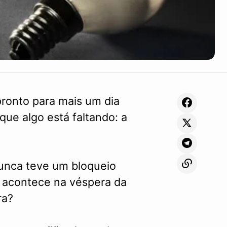
pronto para mais um dia
ue algo está faltando: a
nunca teve um bloqueio
so acontece na véspera da
ra?