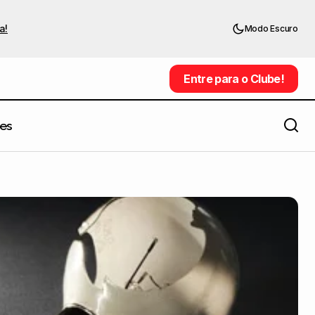
a!
Modo Escuro
Entre para o Clube!
Entre para o Clube!
es
Hoje é dia de design, bebê.