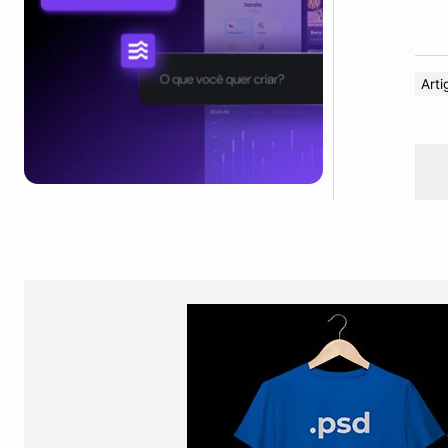
Arti
Nes
Mui
Ma
Meu
Faze
aos 