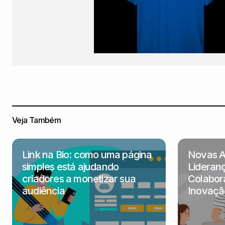
M
Ótim
Ed
Exc
Ri
Veja Também
eu j
fe
Link na Bio: como uma página
Novas A
simples está ajudando
Lideranç
criadores a monetizar sua
Colabor
O im
audiência
Inovaçã
pra
melh
Com