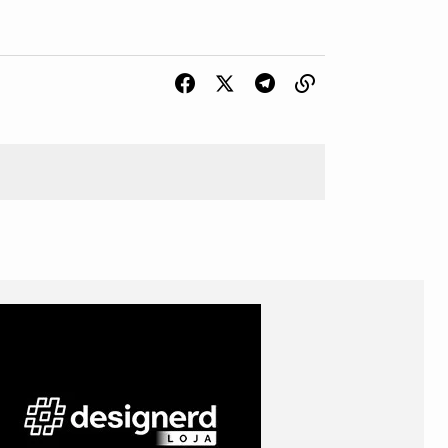
uzeedo, design.blog, designerd e etc…
 o tal bloqueio.