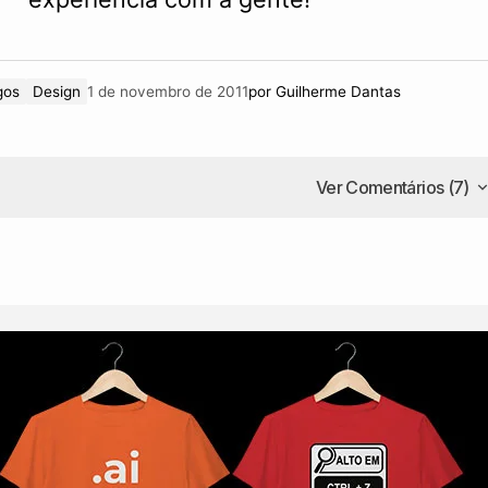
gos
Design
1 de novembro de 2011
por
Guilherme Dantas
Ver Comentários (7)
Ver Comentários (7)
ses casos eu sempre dou uma olhada em sites como abd
to bom o post! Parabéns!
theus de Oliveira
2 de novembro de 2011 at 21:24
 sábio professor ensinou uma maravilha!
r rascunhos e rascunhos das coisas mais aleatórias,
poucos você percebe que as ideias vão vindo e acaba-se