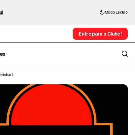
a!
Modo Escuro
Entre para o Clube!
Entre para o Clube!
es
Quando um pai decide dar vida aos
egue adivinhar?
ivinhar?
desenhos do filho de 6 anos