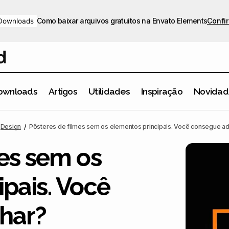
Como baixar arquivos gratuitos na Envato Elements
Confir
Downloads
ownloads
Artigos
Utilidades
Inspiração
Novidad
Pôsteres de filmes sem os elementos principais. Você cons
ação
Design
Pôsteres de filmes sem os elementos principais. Você consegue ad
mes sem os
pais. Você
har?