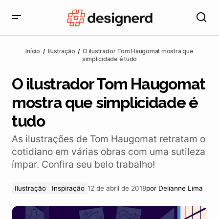
O ilustrador Tom Haugomat mostra que simplicidade
é tudo
Início
Ilustração
O ilustrador Tom Haugomat mostra que
simplicidade é tudo
O ilustrador Tom Haugomat
mostra que simplicidade é
tudo
As ilustrações de Tom Haugomat retratam o
cotidiano em várias obras com uma sutileza
ímpar. Confira seu belo trabalho!
Ilustração
Inspiração
12 de abril de 2018
por
Delianne Lima