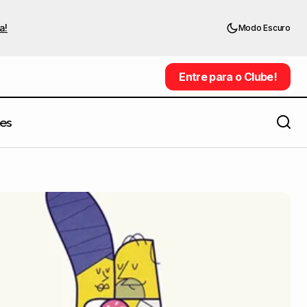
a!
Modo Escuro
Entre para o Clube!
Entre para o Clube!
es
As provocativas ilustrações sobre
Facebook de Pawel Kuczynski