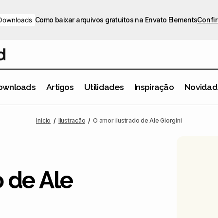
Como baixar arquivos gratuitos na Envato Elements
Confir
Downloads
ownloads
Artigos
Utilidades
Inspiração
Novidad
O amor ilustrado de Ale Giorgini
Ilustração
Inspiração
Início
Ilustração
O amor ilustrado de Ale Giorgini
 de Ale