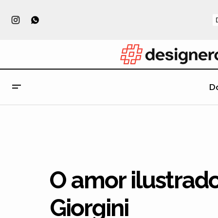
D
O seu design veio para ficar?
O amor ilustrado
Giorgini