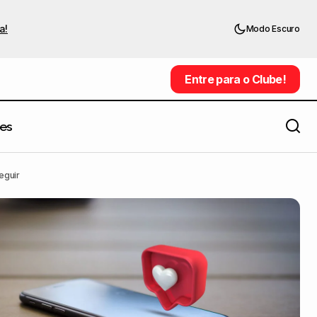
a!
Modo Escuro
Entre para o Clube!
Entre para o Clube!
es
Esse diretor de arte imaginou serviços
m para seguir
eguir
atuais como objetos dos anos 80