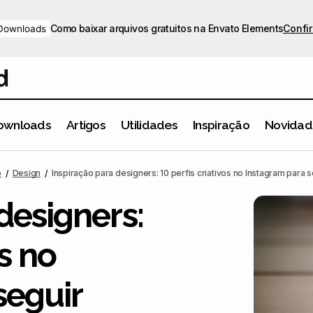
Como baixar arquivos gratuitos na Envato Elements
Confir
Downloads
ownloads
Artigos
Utilidades
Inspiração
Novidad
Inspiração para designers: 10 perfis criativos no Instagra
piração
o
Design
Inspiração para designers: 10 perfis criativos no Instagram para s
designers:
os no
seguir