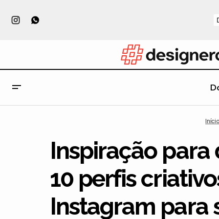
D
As manipulações coloridas de Ramzy
Design
Ins
Iníci
Masri vão agradar seus olhos
Inspiração para 
10 perfis criativ
Instagram para 