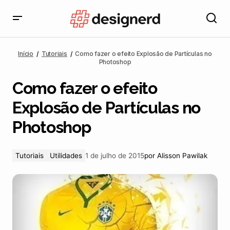
Como fazer o efeito Explosão de Partículas no
Photoshop
Início
Tutoriais
Como fazer o efeito Explosão de Partículas no
Photoshop
Como fazer o efeito
Explosão de Partículas no
Photoshop
Tutoriais
Utilidades
1 de julho de 2015
por
Alisson Pawilak