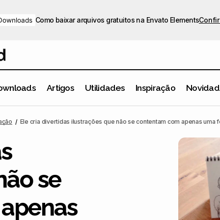
Como baixar arquivos gratuitos na Envato Elements
Confir
Downloads
ownloads
Artigos
Utilidades
Inspiração
Novidad
Ele cria divertidas ilustrações que não se contentam com ap
ração
Ele cria divertidas ilustrações que não se contentam com apenas uma f
papel
as
não se
 apenas