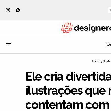
D
Ilustração
A bela arte com recortes de papel, por
Início
Ilust
Patrick Cabral
Inspiração
Ele cria divertid
ilustrações que 
contentam com