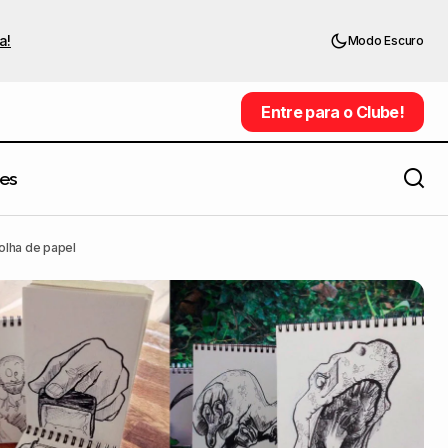
a!
Modo Escuro
Entre para o Clube!
Entre para o Clube!
es
Cores vibrantes e muita natureza nas
enas uma folha de
manipulações digitais de Marcel van
olha de papel
Luit