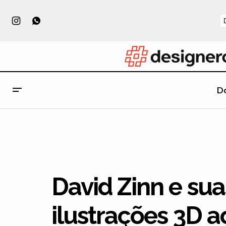
D
Os incríveis Doodles de Reda El Mraki
David Zinn e suas
ilustrações 3D ao