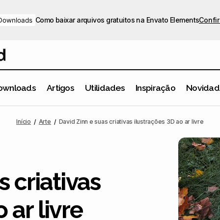
Como baixar arquivos gratuitos na Envato Elements
Confir
Downloads
ownloads
Artigos
Utilidades
Inspiração
Novidad
David Zinn e suas criativas ilustrações 3D ao ar liv
Arte
Inspiração
Início
Arte
David Zinn e suas criativas ilustrações 3D ao ar livre
 criativas
 ar livre