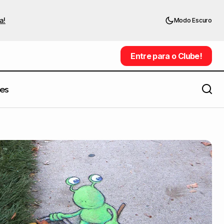
a!
Modo Escuro
Entre para o Clube!
Entre para o Clube!
es
Fascinantes fotografias de olhos de
re
gatos, por Andrew Marttila