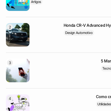
Artigos
Honda CR-V Advanced Hybr
Design Automotivo
5 Man
Tecno
Como cr
Utilidade