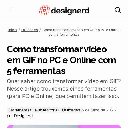
Como transformar vídeo em GIF no PC e Online com 5
ferramentas
Início
Utilidades
Como transformar vídeo em GIF no PC e Online
com 5 ferramentas
Como transformar vídeo
em GIF no PC e Online com
5 ferramentas
Quer saber como transformar vídeo em GIF?
Nesse artigo trouxemos cinco ferramentas
(para PC e Online) que permitem fazer isso.
Ferramentas
Publieditorial
Utilidades
5 de julho de 2023
por
Designerd