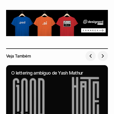
Veja Também
O lettering ambíguo de Yash Mathur