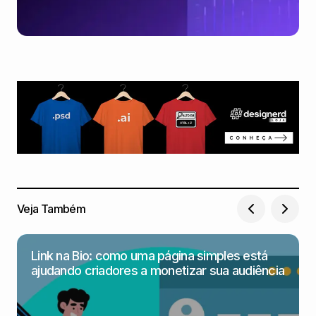
Veja Também
Link na Bio: como uma página simples está
ajudando criadores a monetizar sua audiência