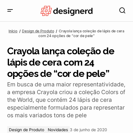
Crayola lança coleção de lápis de cera com 24
opções de “cor de pele”
Início
Design de Produto
Crayola lança coleção de lápis de cera
com 24 opções de “cor de pele”
Crayola lança coleção de
lápis de cera com 24
opções de “cor de pele”
Em busca de uma maior representatividade,
a empresa Crayola criou a coleção Colors of
the World, que contém 24 lápis de cera
especialmente formulados para representar
os mais variados tons de pele
Design de Produto
Novidades
3 de junho de 2020