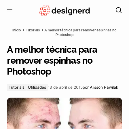
A melhor técnica para remover espinhas no
Photoshop
Início
Tutoriais
A melhor técnica para remover espinhas no
Photoshop
A melhor técnica para
remover espinhas no
Photoshop
Tutoriais
Utilidades
13 de abril de 2015
por
Alisson Pawilak