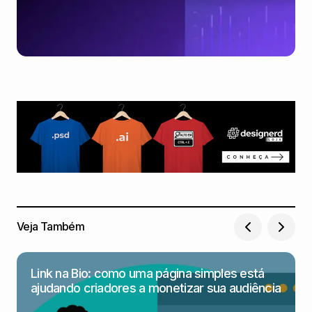
Veja Também
Link na Bio: como uma página simples está
ajudando criadores a monetizar sua audiência