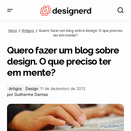
Quero fazer um blog sobre design. O que preciso ter
em mente?
Início
Artigos
Quero fazer um blog sobre design. O que preciso
ter em mente?
Quero fazer um blog sobre
design. O que preciso ter
em mente?
Artigos
Design
11 de dezembro de 2012
por
Guilherme Dantas