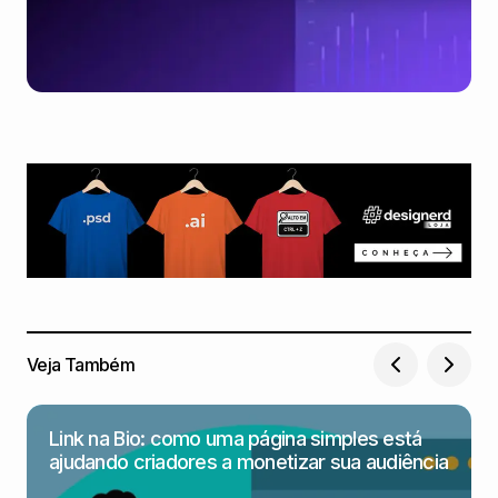
Veja Também
Link na Bio: como uma página simples está
ajudando criadores a monetizar sua audiência