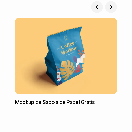
Mockup de Sacola de Papel Grátis
Mocku
de me