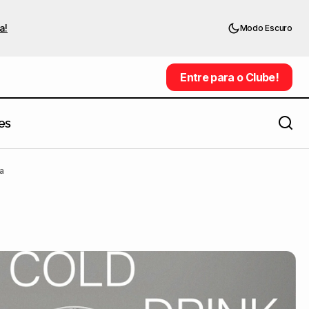
a!
Modo Escuro
Entre para o Clube!
Entre para o Clube!
es
a