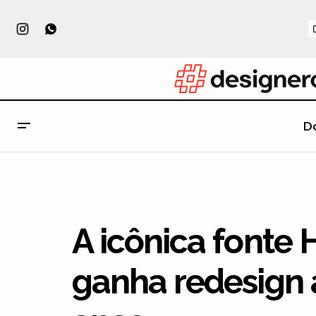
D
Esse fotógrafo mostra as criativas
soluções nos bastidores de suas
Novid
fotografias
A icônica fonte 
ganha redesign 