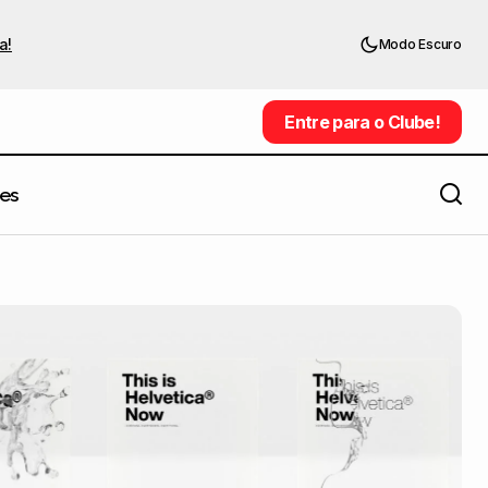
a!
Modo Escuro
Entre para o Clube!
Entre para o Clube!
es
Esse psicólogo cria belas e
35 anos
inspiradoras ilustrações digitais