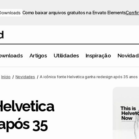
Como baixar arquivos gratuitos na Envato Elements
Confir
Downloads
ownloads
Artigos
Utilidades
Inspiração
Novidad
A icônica fonte Helvetica ganha redesign após 
ades
Tipografia
Início
Novidades
A icônica fonte Helvetica ganha redesign após 35 anos
Helvetica
após 35