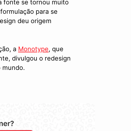
 a fonte se tornou muito
eformulação para se
design deu origem
ção, a
Monotype
, que
nte, divulgou o redesign
o mundo.