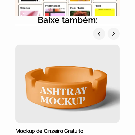
Baixe também:
Mocku
Mockup de Cinzeiro Gratuito