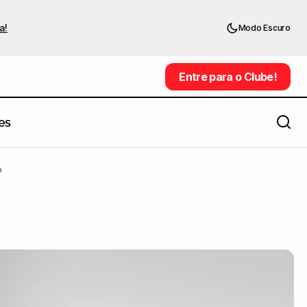
a!
Modo Escuro
Entre para o Clube!
Entre para o Clube!
es
o