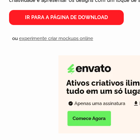
criatividade e apresentar os designs com um toque de s
IR PARA A PÁGINA DE DOWNLOAD
ou
experimente criar mockups online