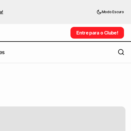
a!
Modo Escuro
Entre para o Clube!
Entre para o Clube!
es