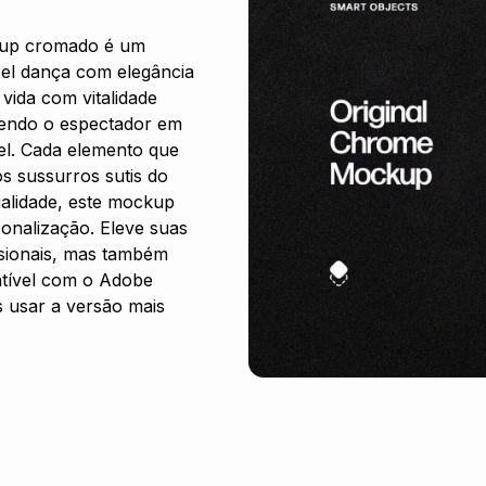
ockup cromado é um
el dança com elegância
vida com vitalidade
vendo o espectador em
el. Cada elemento que
s sussurros sutis do
alidade, este mockup
rsonalização. Eleve suas
sionais, mas também
atível com o Adobe
 usar a versão mais