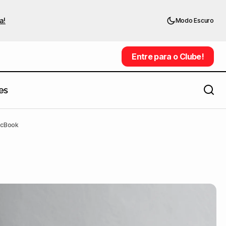
a!
Modo Escuro
Entre para o Clube!
Entre para o Clube!
es
acBook