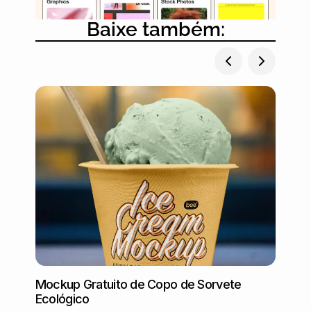
Baixe também:
Mockup Gratuito de Copo de Sorvete
Mocku
Ecológico
ambie